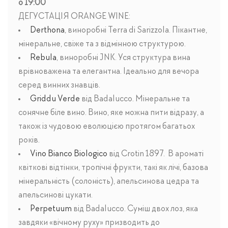
о 19:00
ДЕГУСТАЦІЯ ORANGE WINE:
Derthona
, виноробні Terra di Sarizzola. Пікантне,
мінеральне, свіже та з відмінною структурою.
Rebula
, виноробні JNK. Уся структура вина
врівноважена та елегантна. Ідеально для вечора
серед винних знавців.
Griddu Verde
від Badalucco. Мінеральне та
сонячне біле вино. Вино, яке можна пити відразу, а
також із чудовою еволюцією протягом багатьох
років.
Vino Bianco Biologico
від Crotin 1897. В ароматі
квіткові відтінки, тропічні фрукти, такі як лічі, базова
мінеральність (солоність), апельсинова цедра та
апельсинові цукати.
Perpetuum
від Badalucco. Суміш двох лоз, яка
завдяки «вічному руху» призводить до