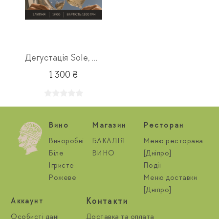
Дегустація Sole, Mare e Vino 01.07
1 300 ₴
Вино
Магазин
Ресторан
Виноробні
БАКАЛІЯ
Меню ресторана
Біле
ВИНО
[Дніпро]
Ігристе
Події
Рожеве
Меню доставки
[Дніпро]
Контакти
Aккаунт
Особисті дані
Доставка та оплата