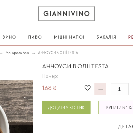
ВИНО
ПИВО
МІЦНІ НАПОЇ
БАКАЛІЯ
Р
Моцарела Бар
АНЧОУСИ В ОЛІЇ TESTA
АНЧОУСИ В ОЛІЇ TESTA
Номер:
168 ₴
ДОДАТИ У КОШИК
КУПИТИ В 1 К
ДЕТА