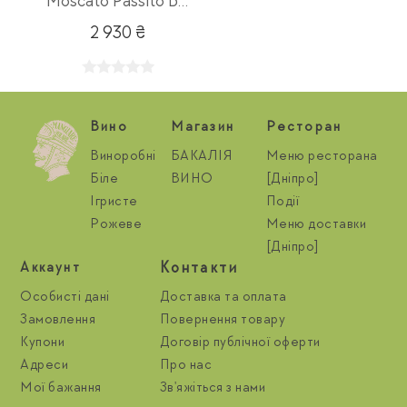
Moscato Passito Bianco
2 930 ₴
Вино
Магазин
Ресторан
Виноробні
БАКАЛІЯ
Меню ресторана
Біле
ВИНО
[Дніпро]
Ігристе
Події
Рожеве
Меню доставки
[Дніпро]
Контакти
Aккаунт
Особисті дані
Доставка та оплата
Замовлення
Повернення товару
Купони
Договір публічної оферти
Адреси
Про нас
Мої бажання
Зв'яжіться з нами