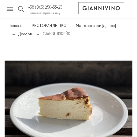
+38 (063) 250-33-23
дзвінок до інтернет-магазину
Головна
РЕСТОРАН ДНІПРО
Меню доставки [Дніпро]
Десерти
GIANNI ЧІЗКЕЙК