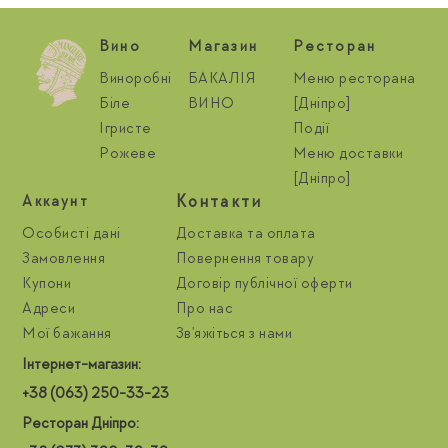
Вино
Магазин
Ресторан
Виноробні
БАКАЛІЯ
Меню ресторана
Біле
ВИНО
[Дніпро]
Ігристе
Події
Рожеве
Меню доставки
[Дніпро]
Контакти
Aккаунт
Особисті дані
Доставка та оплата
Замовлення
Повернення товару
Купони
Договір публічної оферти
Адреси
Про нас
Мої бажання
Зв'яжіться з нами
Інтернет-магазин:
+38 (063) 250-33-23
Ресторан Дніпро: