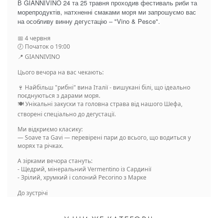
В GIANNIVINO 24 та 25 травня проходив фестиваль риби та
морепродуктів, натхненні смаками моря ми запрошуємо вас
на особливу винну дегустацію – "Vino & Pesce".
📅 4 червня
🕖 Початок о 19:00
📍 GIANNIVINO
Цього вечора на вас чекають:
🍷 Найбільш "рибні" вина Італії - вишукані білі, що ідеально
поєднуються з дарами моря.
🍽 Унікальні закуски та головна страва від нашого Шефа,
створені спеціально до дегустації.
Ми відкриємо класику:
— Soave та Gavi — перевірені пари до всього, що водиться у
морях та річках.
А зірками вечора стануть:
- Щедрий, мінеральний Vermentino із Сардинії
- Зрілий, хрумкий і солоний Pecorino з Марке
До зустрічі