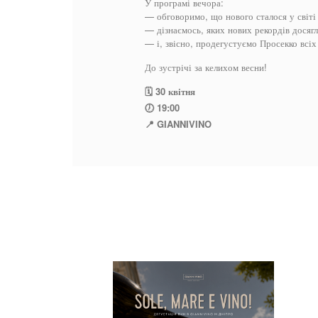
У програмі вечора:
— обговоримо, що нового сталося у світі 
— дізнаємось, яких нових рекордів досягл
— і, звісно, продегустуємо Просекко всіх 
До зустрічі за келихом весни!
🗓️ 30 квітня
🕖 19:00
📍 GIANNIVINO