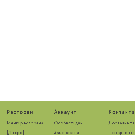
Ресторан
Aккаунт
Контакти
Меню ресторана
Особисті дані
Доставка та
[Дніпро]
Замовлення
Повернення