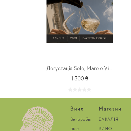
Дегустація Sole, Mare e Vino 01.07
1 300 ₴
Вино
Магазин
Виноробні
БАКАЛІЯ
Біле
ВИНО