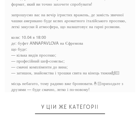
формат, який ви точно захочете спробувати!
запрошуємо вас на вечір ігристих вражень, де замість звичної
чашки американо буде келих ароматного італійського просекко,
легкі закуски й атмосфера, що налаштовує на гарні розмови.
коли: 10.04 в 18:00
де: буфет ANNAPAVLOVA на Єфремова
що буде:
— кілька видів просекко;
— професійний шеф-сомельє;
— смачні компліменти до вина;
— затишок, знайомства і трошки свята на кінець тижня🙌🏻
місць небагато, тому радимо вже бронювати.🤞🏻приходьте з
друзями — буде смачно, легко і по-новому!
У ЦІЙ ЖЕ КАТЕГОРІЇ