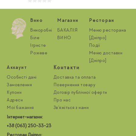
Вино
Магазин
Ресторан
Виноробні
БАКАЛІЯ
Меню ресторана
Біле
ВИНО
[Дніпро]
Ігристе
Події
Рожеве
Меню доставки
[Дніпро]
Контакти
Aккаунт
Особисті дані
Доставка та оплата
Замовлення
Повернення товару
Купони
Договір публічної оферти
Адреси
Про нас
Мої бажання
Зв'яжіться з нами
Інтернет-магазин:
+38 (063) 250-33-23
Ресторан Дніпро: