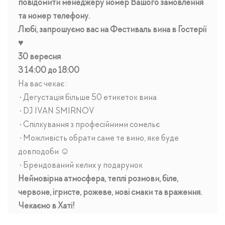
повідомити менеджеру номер Вашого замовлення
та номер телефону.
Любі, запрошуємо вас на Фестиваль вина в Гостерії
♥️
30 вересня
З 14:00 до 18:00
На вас чекає :
• Дегустація більше 50 етикеток вина
• DJ IVAN SMIRNOV
• Спілкування з професійними сомельє
• Можливість обрати саме те вино, яке буде
довподоби ☺️
• Брендований келих у подарунок
Неймовірна атмосфера, теплі розмови, біле,
червоне, ігристе, рожеве, нові смаки та враження.
Чекаємо в Хаті!