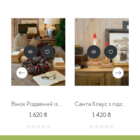
исока 9х11cm
Вінок Різдвяний із шишок 32х7cm
Санта Клаус з підсвічуванням 17х7х43cm
1 620 ₴
1 420 ₴