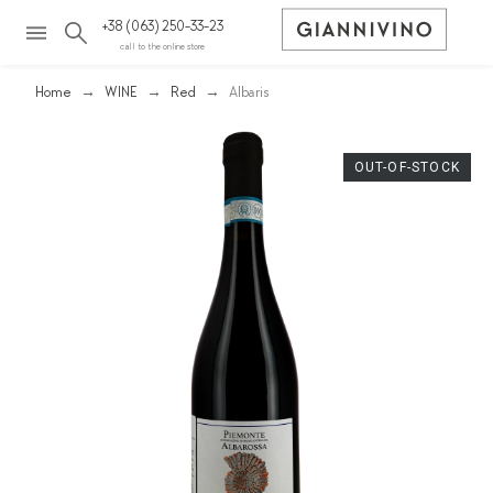
+38 (063) 250-33-23
call to the online store
Home
WINE
Red
Albaris
OUT-OF-STOCK