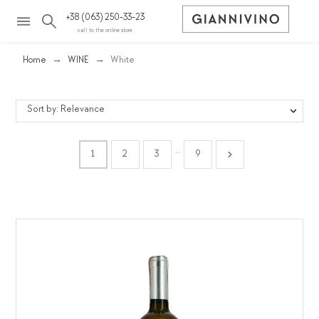
+38 (063) 250-33-23
call to the online store
Home
WINE
White
Sort by: Relevance
…
1
2
3
9