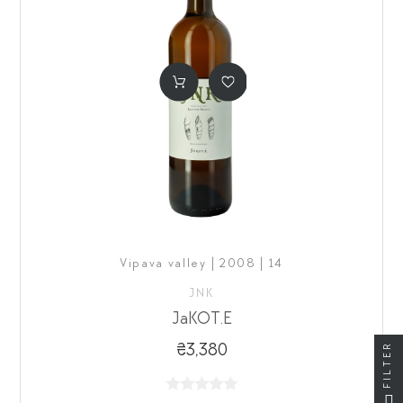
Vipava valley | 2008 | 14
JNK
JaKOT.E
FILTER
₴3,380