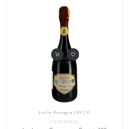
Emilia-Romagna | NV | 11
CA'DE'MEDICI