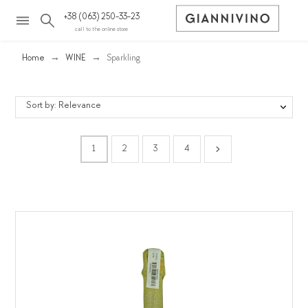
+38 (063) 250-33-23
call to the online store
Home
WINE
Sparkling
Sort by: Relevance
1
2
3
4