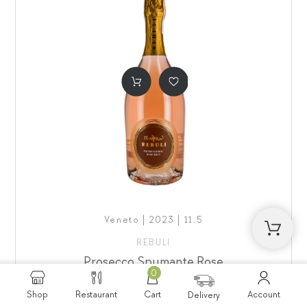
Veneto | 2023 | 11,5
REBULI
Prosecco Spumante Rose
0
₴750
Shop
Restaurant
Cart
Account
Delivery