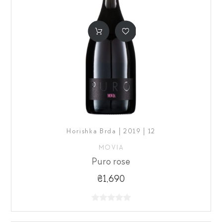
Horishka Brda | 2019 | 12
MOVIA
Puro rose
₴1,690