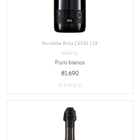
Horishka Brda | 2021 | 12
MOVIA
Puro bianco
₴1,690