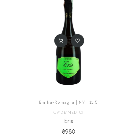
Emilia-Romagna | NV | 11,5
CA'DE'MEDICI
Eris
₴980