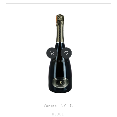
Veneto | NV | 11
REBULI