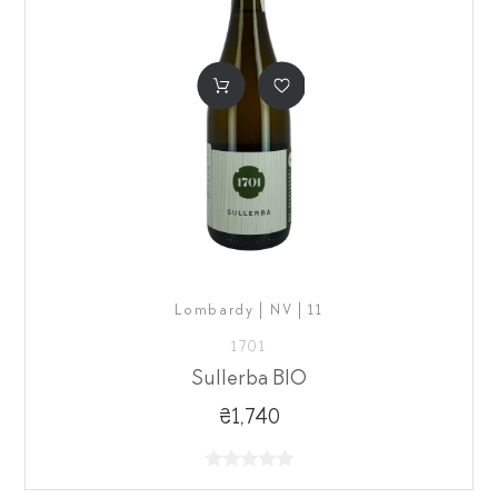
Lombardy | NV | 11
1701
Sullerba BIO
₴1,740