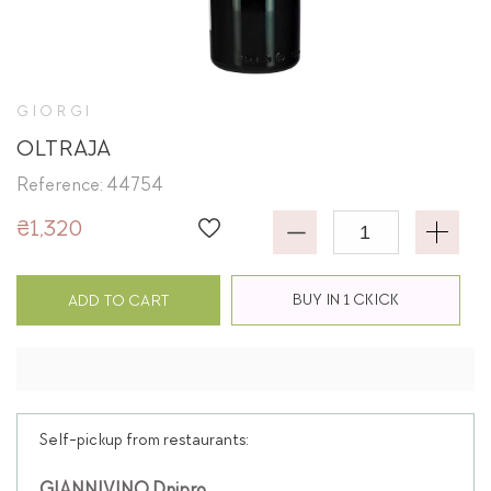
GIORGI
OLTRAJA
Reference: 44754
₴1,320
BUY IN 1 CKICK
ADD TO CART
Self-pickup from restaurants: