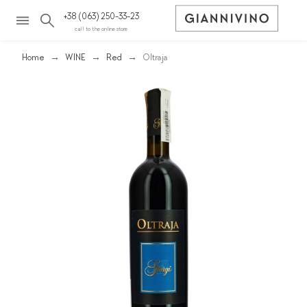
+38 (063) 250-33-23
call to the online store
Home
WINE
Red
Oltraja