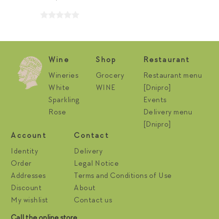
Wine
Shop
Restaurant
Wineries
Grocery
Restaurant menu
White
WINE
[Dnipro]
Sparkling
Events
Rose
Delivery menu
[Dnipro]
Account
Contact
Identity
Delivery
Order
Legal Notice
Addresses
Terms and Conditions of Use
Discount
About
My wishlist
Contact us
Call the online store