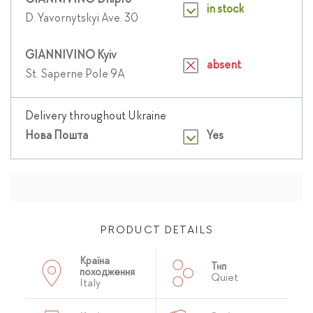
GIANNIVINO Dnipro
in stock
D. Yavornytskyi Ave. 30
GIANNIVINO Kyiv
absent
St. Saperne Pole 9A
Delivery throughout Ukraine
Нова Пошта
Yes
PRODUCT DETAILS
Країна
Тип
походження
Quiet
Italy