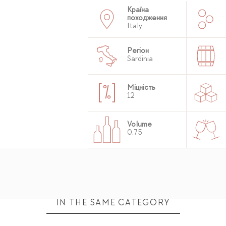
Країна
походження
Italy
Регіон
Sardinia
Міцність
12
Volume
0,75
IN THE SAME CATEGORY