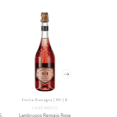
Emilia-Romagna | NV | 8
Кот де Блан | 
CA'DE'MEDICI
PHILIPPE 
Prosecco Valdobbiadene Settegrammi
Lambrusco Remigio Rose
Cramant G