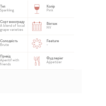
Тип
Колір
Sparkling
Pink
Сорт винограду
Вінтаж
A blend of local
NV
grape varieties
Солодкість
Feature
Brute
-
Привід
Фуд перінг
Aperitif with
Appetizer
friends