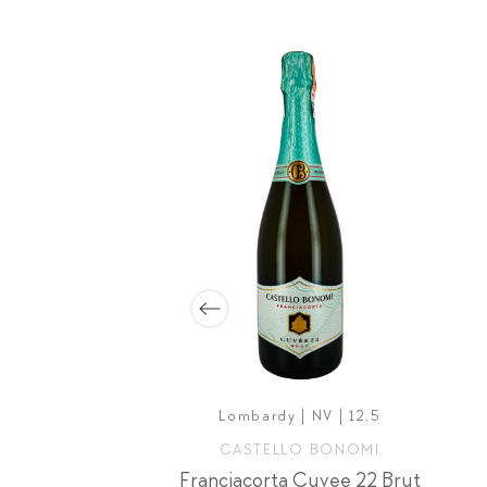
-10%
 | 2011 | 13
Lombardy | NV | 12,5
LO BONOMI
CASTELLO BONOMI
Franciacorta Lucrezia Etichetta Nera Extra Brut Riserva
Franciacorta Cuvee 22 Brut