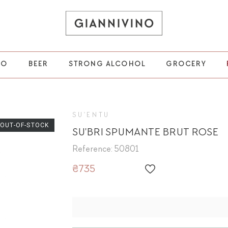
НО
BEER
STRONG ALCOHOL
GROCERY
SU'ENTU
OUT-OF-STOCK
SU'BRI SPUMANTE BRUT ROSE
Reference: 50801
₴735