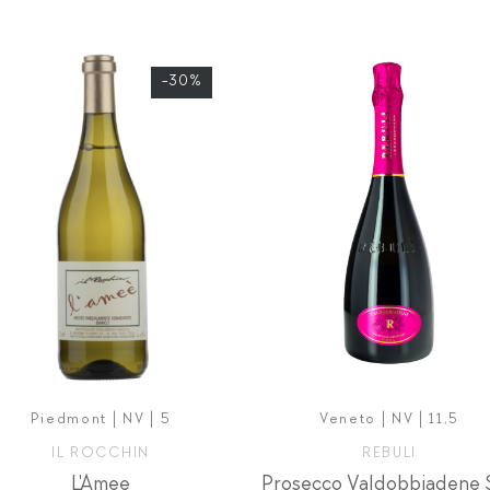
-30%
Piedmont | NV | 5
Veneto | NV | 11,5
IL ROCCHIN
REBULI
L'Amee