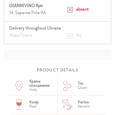
GIANNIVINO Kyiv
absent
St. Saperne Pole 9A
Delivery throughout Ukraine
Нова Пошта
No
PRODUCT DETAILS
Країна
Тип
походження
Quiet
Italy
Колір
Регіон
Red
Veneto