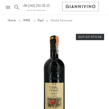
+38 (063) 250-33-23
call to the online store
Home
WINE
Red
Merlot Veronese
OUT-OF-STOCK