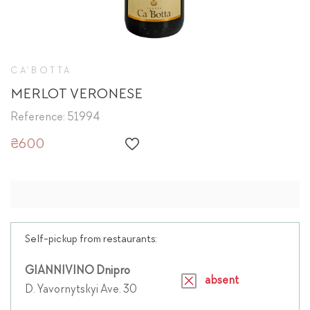
CA'BOTTA
MERLOT VERONESE
Reference: 51994
₴600
Self-pickup from restaurants:
GIANNIVINO Dnipro
absent
D. Yavornytskyi Ave. 30