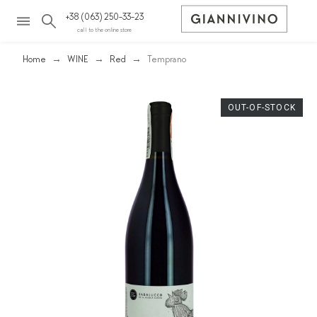
+38 (063) 250-33-23
call to the online store
Home
WINE
Red
Temprano
OUT-OF-STOCK