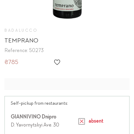
BADALUCCO
TEMPRANO
Reference: 50273
₴785
Self-pickup from restaurants:
GIANNIVINO Dnipro
absent
D. Yavornytskyi Ave. 30