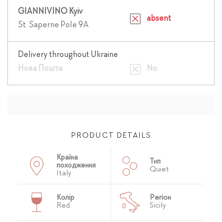
GIANNIVINO Kyiv
absent
St. Saperne Pole 9A
Delivery throughout Ukraine
Нова Пошта
No
PRODUCT DETAILS
Країна
Тип
походження
Quiet
Italy
Колір
Регіон
Red
Sicily