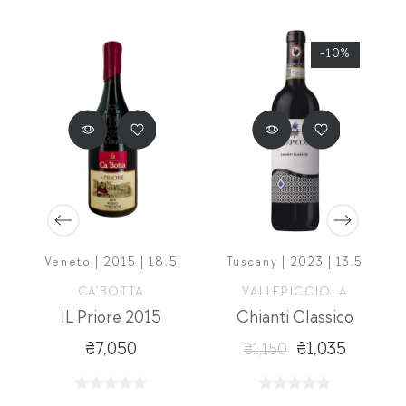
-10%
Veneto | 2015 | 18,5
Tuscany | 2023 | 13,5
CA'BOTTA
VALLEPICCIOLA
IL Priore 2015
Chianti Classico
₴7,050
₴1,035
₴1,150