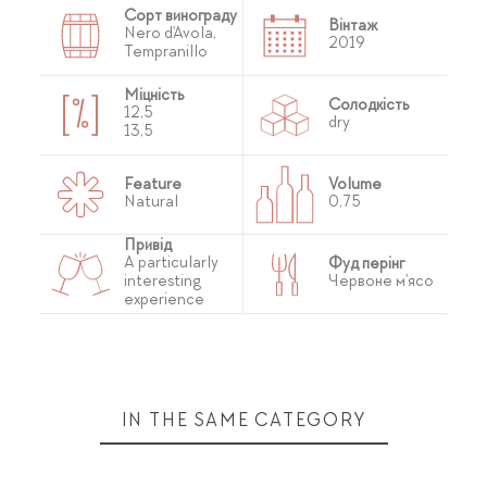
Сорт винограду
Вінтаж
Nero d'Avola,
2019
Tempranillo
Міцність
Солодкість
12,5
dry
13,5
Feature
Volume
Natural
0,75
Привід
A particularly
Фуд перінг
interesting
Червоне м'ясо
experience
IN THE SAME CATEGORY