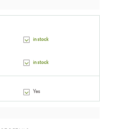
in stock
in stock
Yes