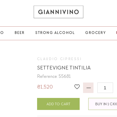
НО
BEER
STRONG ALCOHOL
GROCERY
CLAUDIO CIPRESSI
SETTEVIGNE TINTILIA
Reference: 55681
₴1,520
ADD TO CART
BUY IN 1 CK