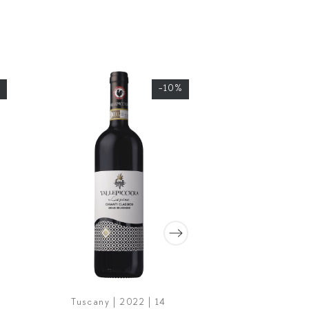
-10%
Tuscany | 2022 | 14
Lombardy | 2