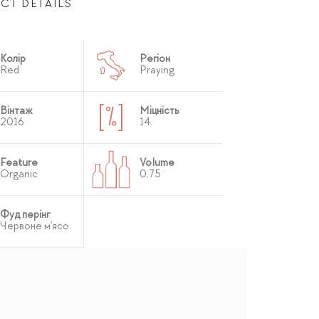
CT DETAILS
Колір
Регіон
Red
Praying
Вінтаж
Міцність
2016
14
Feature
Volume
Organic
0,75
Фуд перінг
Червоне м'ясо