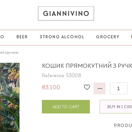
НО
BEER
STRONG ALCOHOL
GROCERY
ий з ручкою
КОШИК ПРЯМОКУТНИЙ З РУЧ
Reference: 53008
₴3,100
ADD TO CART
BUY IN 1 CK
PRODU