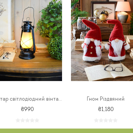
Ліхтар світлодіодний вінтаж 20х14х35cm
Гном Різдвяний
₴990
₴1,180