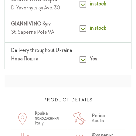
GIANNIVINO Dnipro
in stock
D. Yavornytskyi Ave. 30
GIANNIVINO Kyiv
in stock
St. Saperne Pole 9A
Delivery throughout Ukraine
Нова Пошта
Yes
PRODUCT DETAILS
Країна
Регіон
походження
Apulia
Italy
Фуд перінг